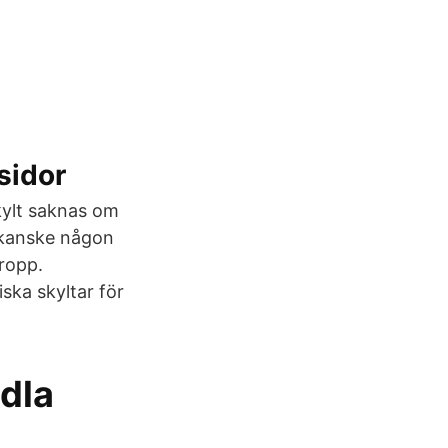
sidor
kylt saknas om
, kanske någon
ropp.
ska skyltar för
dla