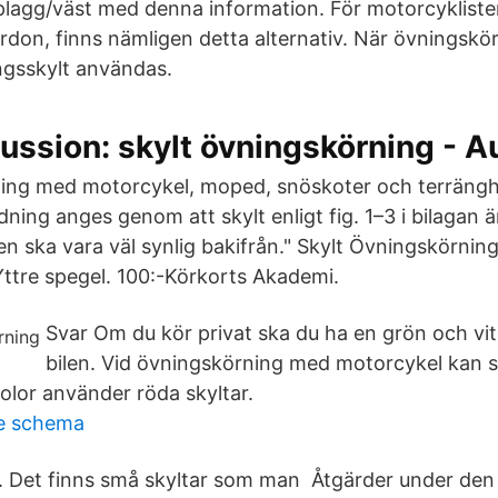
splagg/väst med denna information. För motorcyklister
ordon, finns nämligen detta alternativ. När övningskö
ngsskylt användas.
ssion: skylt övningskörning - 
ing med motorcykel, moped, snöskoter och terränghj
ing anges genom att skylt enligt fig. 1–3 i bilagan är
en ska vara väl synlig bakifrån." Skylt Övningskörnin
-Yttre spegel. 100:-Körkorts Akademi.
Svar Om du kör privat ska du ha en grön och vit 
bilen. Vid övningskörning med motorcykel kan s
olor använder röda skyltar.
e schema
t. Det finns små skyltar som man Åtgärder under den 