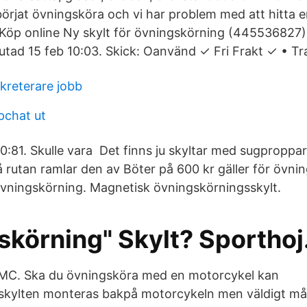
örjat övningsköra och vi har problem med att hitta en
Köp online Ny skylt för övningskörning (445536827)
slutad 15 feb 10:03. Skick: Oanvänd ✓ Fri Frakt ✓ • T
kreterare jobb
pchat ut
:81. Skulle vara Det finns ju skyltar med sugpropp
å rutan ramlar den av Böter på 600 kr gäller för övni
 övningskörning. Magnetisk övningskörningsskylt.
skörning" Skylt? Sportho
MC. Ska du övningsköra med en motorcykel kan
kylten monteras bakpå motorcykeln men väldigt mång