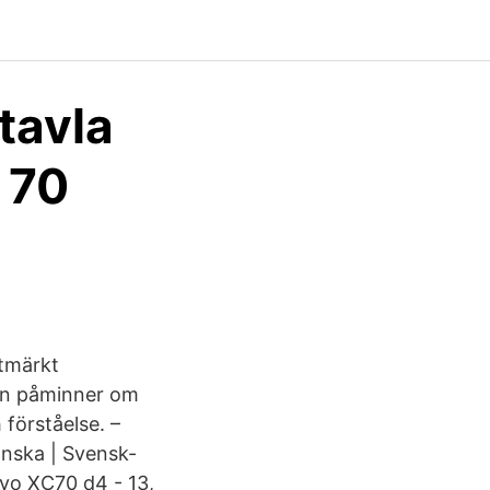
tavla
 70
utmärkt
ten påminner om
förståelse. –
nska | Svensk-
lvo XC70 d4 - 13,