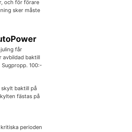
, och för förare
rning sker måste
AutoPower
uling får
 avbildad baktill
g Sugpropp. 100:-
skylt baktill på
kylten fästas på
kritiska perioden