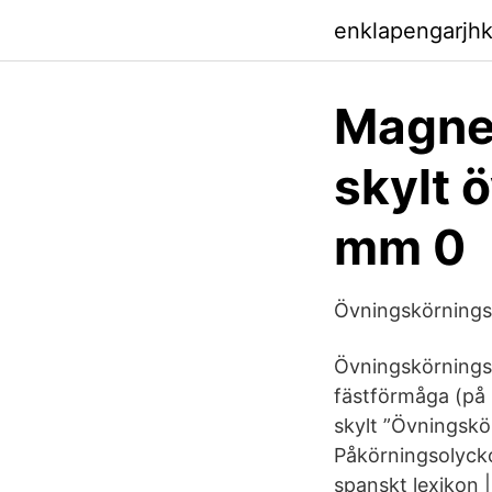
enklapengarjhk
Magnet
skylt 
mm 0
Övningskörningss
Övningskörningss
fästförmåga (på 
skylt ”Övningskö
Påkörningsolycko
spanskt lexikon |