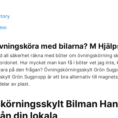
ctory
amn
vningsköra med bilarna? M Hjälp
 all säkerhet räkna med böter om övningskörning s
fordonet. Hur mycket man kan få i böter vet jag inte
vara på den frågan? Övningskörningsskylt Grön Sugp
ylt Grön Sugpropp är ett bra alternativ till magnetsi
elar av plast.
körningsskylt Bilman Han
rån din lokala