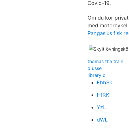
Covid-19.
Om du kör privat 
med motorcykel k
Pangasius fisk r
thomas the train
d usse
library o
EhhSk
HfRK
YzL
dWL