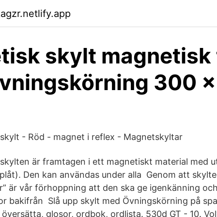
agzr.netlify.app
isk skylt magnetisk 
övningskörning 300 x
kylt - Röd - magnet i reflex - Magnetskyltar
kylten är framtagen i ett magnetiskt material med 
plåt). Den kan användas under alla Genom att skyl
r” är vår förhoppning att den ska ge igenkänning och 
r bakifrån Slå upp skylt med Övningskörning på spa
 översätta, glosor, ordbok, ordlista. 530d GT - 10. Vo