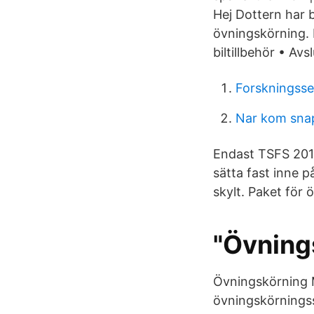
Hej Dottern har b
övningskörning. 
biltillbehör • Av
Forskningsse
Nar kom sna
Endast TSFS 2010
sätta fast inne p
skylt. Paket för
"Övning
Övningskörning 
övningskörningss