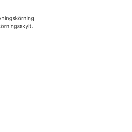
övningskörning
örningsskylt.