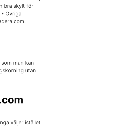
 bra skylt för
 • Övriga
radera.com.
ar som man kan
ngskörning utan
j.com
a väljer istället