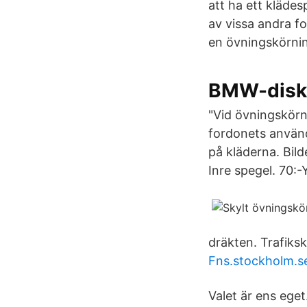
att ha ett kläde
av vissa andra f
en övningskörni
BMW-disku
"Vid övningskörn
fordonets användn
på kläderna. Bild
Inre spegel. 70:
dräkten. Trafiksk
Fns.stockholm.s
Valet är ens ege