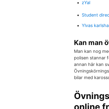
zYal
Student dire
Ylvas karlsh
Kan man ö
Man kan nog med
polisen stannar 
annan här kan s
Övningskörningssk
bilar med karossd
Övnings
online f